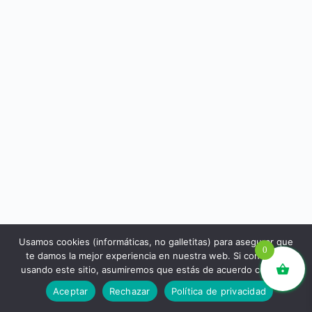
Usamos cookies (informáticas, no galletitas) para asegurar que
0
te damos la mejor experiencia en nuestra web. Si continúas
usando este sitio, asumiremos que estás de acuerdo con ello.
libros.eco © - Desde Barcelona para el mundo 💚 |
Aceptar
Rechazar
Política de privacidad
Devoluciones y reembolsos
|
Política de Privacidad