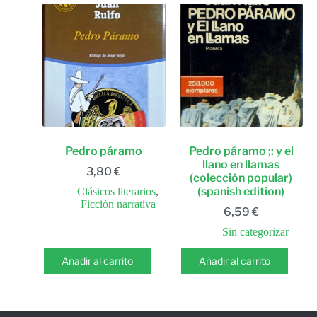
Pedro páramo
Pedro páramo ;: y el
llano en llamas
3,80
€
(colección popular)
(spanish edition)
Clásicos literarios
,
Ficción narrativa
6,59
€
Sin categorizar
Añadir al carrito
Añadir al carrito