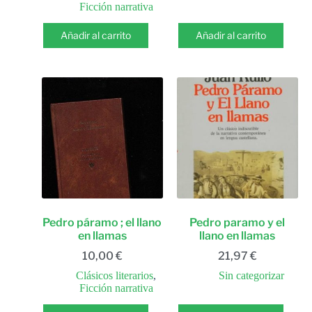
Ficción narrativa
Añadir al carrito
Añadir al carrito
Pedro páramo ; el llano
Pedro paramo y el
en llamas
llano en llamas
10,00
€
21,97
€
Clásicos literarios
,
Sin categorizar
Ficción narrativa