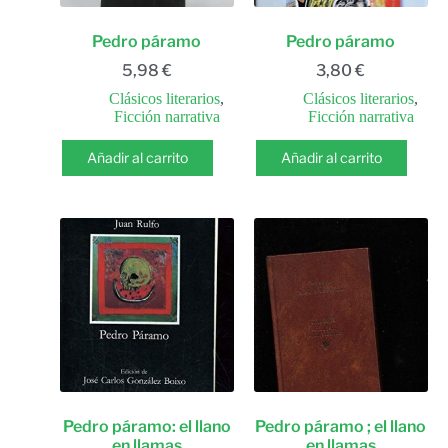
Pedro páramo
Pedro páramo
5,98
€
3,80
€
Clásicos literarios
,
Clásicos literarios
,
Ficción narrativa
Ficción narrativa
Añadir al carrito
Añadir al carrito
Pedro páramo: el llano
Pedro páramo ; el llano
en llamas
en llamas