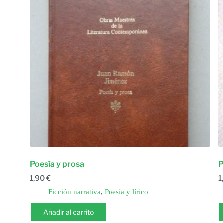
Poesía y prosa
P
1,90
€
1
Ficción narrativa
,
Poesía y lírico
Añadir al carrito