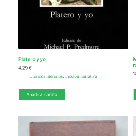
Platero y yo
M
r
4,29
€
1
Clásicos literarios
,
Ficción narrativa
Añadir al carrito