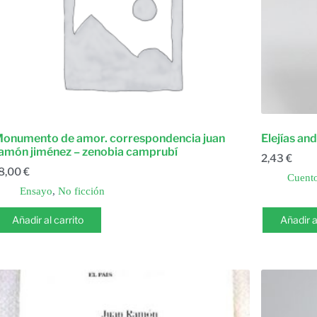
onumento de amor. correspondencia juan
Elejías an
amón jiménez – zenobia camprubí
2,43
€
8,00
€
Cuento
Ensayo
,
No ficción
Añadir al carrito
Añadir a