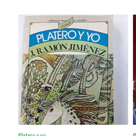
Platero y yo
P