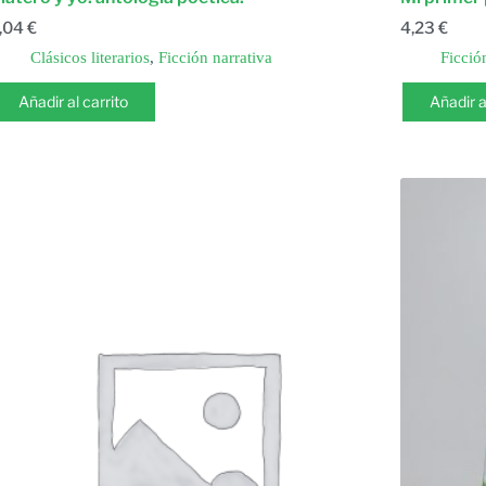
,04
€
4,23
€
Clásicos literarios
,
Ficción narrativa
Ficció
Añadir al carrito
Añadir a