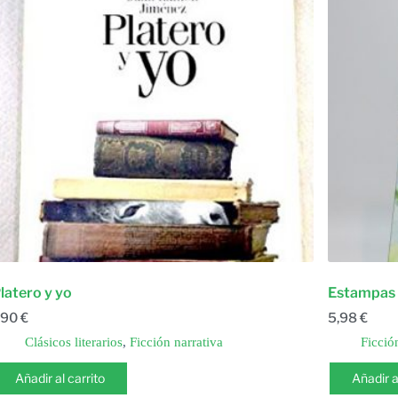
latero y yo
Estampas 
,90
€
5,98
€
Clásicos literarios
,
Ficción narrativa
Ficció
Añadir al carrito
Añadir a