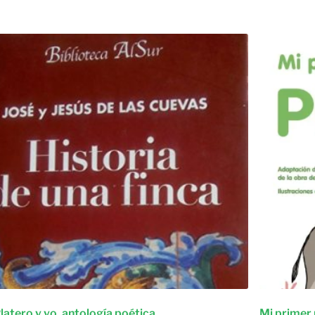
latero y yo. antología poética.
Mi primer 