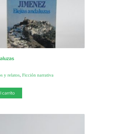
daluzas
s y relatos
,
Ficción narrativa
l carrito