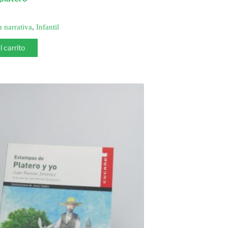
n narrativa
,
Infantil
l carrito