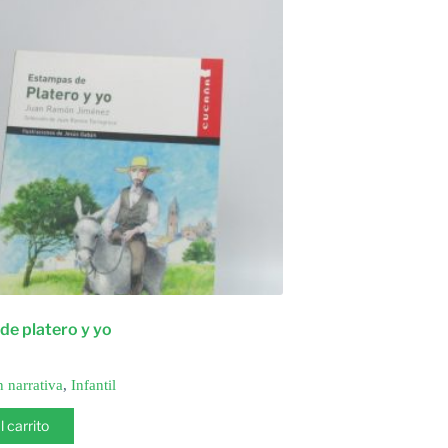
de platero y yo
n narrativa
,
Infantil
l carrito