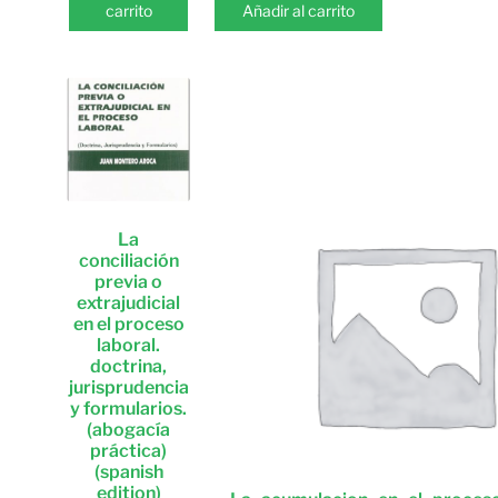
carrito
Añadir al carrito
La
conciliación
previa o
extrajudicial
en el proceso
laboral.
doctrina,
jurisprudencia
y formularios.
(abogacía
práctica)
(spanish
edition)