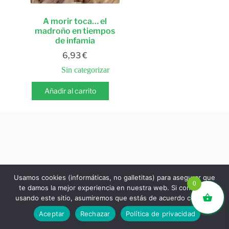
A morir toca… el
madroño en tiempos
de infamia
6,93
€
Sin categorizar
Añadir al carrito
Usamos cookies (informáticas, no galletitas) para asegurar que
0
te damos la mejor experiencia en nuestra web. Si continúas
usando este sitio, asumiremos que estás de acuerdo con ello.
libros.eco © - Desde Barcelona para el mundo 💚 |
Aceptar
Rechazar
Política de privacidad
Devoluciones y reembolsos
|
Política de Privacidad