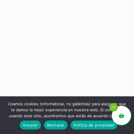
Usamos cookies (informáticas, no galletitas) para asegurar que
0
te damos la mejor experiencia en nuestra web. Si continúas
usando este sitio, asumiremos que estás de acuerdo con ello.
libros.eco © - Desde Barcelona para el mundo 💚 |
Aceptar
Rechazar
Política de privacidad
Devoluciones y reembolsos
|
Política de Privacidad