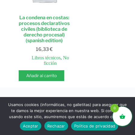
La condena en costas:
procesos declarativos
civiles (biblioteca de
derecho procesal)
(spanish edition)
16,33
€
Libros técnicos
,
No
ficción
Añadir al carrito
Usamos cookies (informáticas, no galletitas) para asegurar que
0
te damos la mejor experiencia en nuestra web. Si continúas
usando este sitio, asumiremos que estás de acuerdo con ello.
libros.eco © - Desde Barcelona para el mundo 💚 |
Aceptar
Rechazar
Política de privacidad
Devoluciones y reembolsos
|
Política de Privacidad