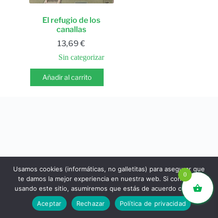
El refugio de los
canallas
13,69
€
Sin categorizar
Añadir al carrito
Usamos cookies (informáticas, no galletitas) para asegurar que
0
te damos la mejor experiencia en nuestra web. Si continúas
usando este sitio, asumiremos que estás de acuerdo con ello.
libros.eco © - Desde Barcelona para el mundo 💚 |
Aceptar
Rechazar
Política de privacidad
Devoluciones y reembolsos
|
Política de Privacidad