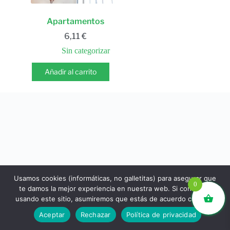
Apartamentos
6,11
€
Sin categorizar
Añadir al carrito
Usamos cookies (informáticas, no galletitas) para asegurar que
0
te damos la mejor experiencia en nuestra web. Si continúas
usando este sitio, asumiremos que estás de acuerdo con ello.
libros.eco © - Desde Barcelona para el mundo 💚 |
Aceptar
Rechazar
Política de privacidad
Devoluciones y reembolsos
|
Política de Privacidad