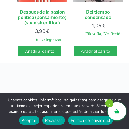
Despues de la pasion
Del tiempo
politica (pensamiento)
condensado
(spanish edition)
4,05
€
3,90
€
Filosofía
,
No ficción
Sin categorizar
Añadir al carrito
Añadir al carrito
Usamos cookies (informáticas, no galletitas) para asegurar que
0
te damos la mejor experiencia en nuestra web. Si continúas
usando este sitio, asumiremos que estás de acuerdo con ello.
libros.eco © - Desde Barcelona para el mundo 💚 |
Aceptar
Rechazar
Política de privacidad
Devoluciones y reembolsos
|
Política de Privacidad