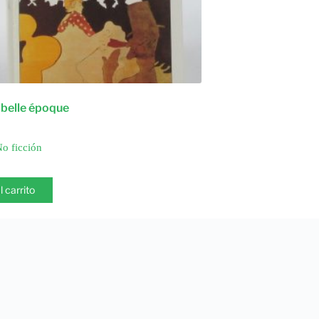
a belle époque
o ficción
l carrito