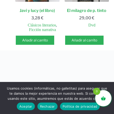
Javi y lucy (el libro)
El milagro de p. tinto
3,28
€
29,00
€
Clásicos literarios
,
Dvd
Ficción narrativa
Añadir al carrito
Añadir al carrito
Usamos cookies (informáticas, no galletitas) para asegurar que
0
te damos la mejor experiencia en nuestra web. Si continúas
usando este sitio, asumiremos que estás de acuerdo con ello.
libros.eco © - Desde Barcelona para el mundo 💚 |
Aceptar
Rechazar
Política de privacidad
Devoluciones y reembolsos
|
Política de Privacidad