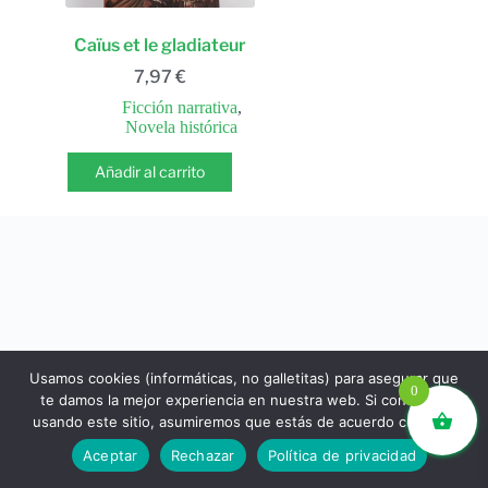
Caïus et le gladiateur
7,97
€
Ficción narrativa
,
Novela histórica
Añadir al carrito
Usamos cookies (informáticas, no galletitas) para asegurar que
0
te damos la mejor experiencia en nuestra web. Si continúas
usando este sitio, asumiremos que estás de acuerdo con ello.
libros.eco © - Desde Barcelona para el mundo 💚 |
Aceptar
Rechazar
Política de privacidad
Devoluciones y reembolsos
|
Política de Privacidad