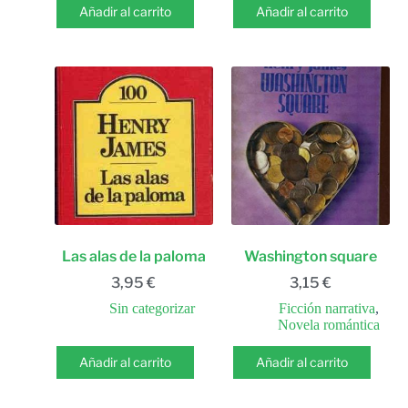
Añadir al carrito
Añadir al carrito
Las alas de la paloma
Washington square
3,95
€
3,15
€
Sin categorizar
Ficción narrativa
,
Novela romántica
Añadir al carrito
Añadir al carrito