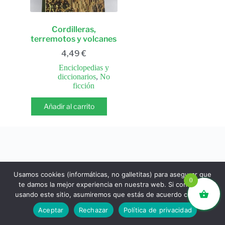
Cordilleras,
terremotos y volcanes
4,49
€
Enciclopedias y
diccionarios
,
No
ficción
Añadir al carrito
Usamos cookies (informáticas, no galletitas) para asegurar que
0
te damos la mejor experiencia en nuestra web. Si continúas
usando este sitio, asumiremos que estás de acuerdo con ello.
libros.eco © - Desde Barcelona para el mundo 💚 |
Aceptar
Rechazar
Política de privacidad
Devoluciones y reembolsos
|
Política de Privacidad