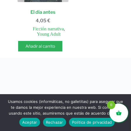
El día antes
4,05
€
Ficción narrativa
,
Young Adult
Añadir al carrito
Usamos cookies (informáticas, no galletitas) para asegurar que
0
te damos la mejor experiencia en nuestra web. Si continúas
usando este sitio, asumiremos que estás de acuerdo con ello.
libros.eco © - Desde Barcelona para el mundo 💚 |
Aceptar
Rechazar
Política de privacidad
Devoluciones y reembolsos
|
Política de Privacidad