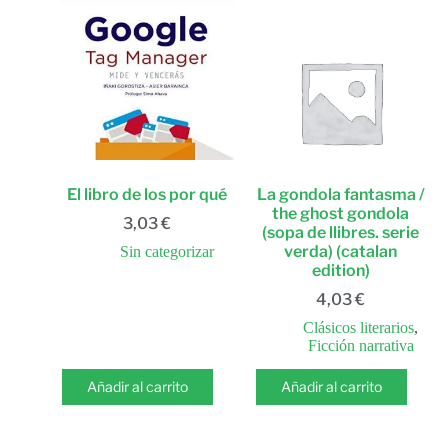
El libro de los por qué
La gondola fantasma /
the ghost gondola
3,03
€
(sopa de llibres. serie
verda) (catalan
Sin categorizar
edition)
4,03
€
Clásicos literarios
,
Ficción narrativa
Añadir al carrito
Añadir al carrito