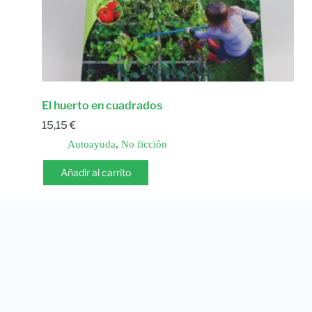
El huerto en cuadrados
15,15
€
Autoayuda
,
No ficción
Añadir al carrito