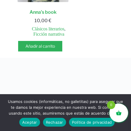
Anna’s book
10,00
€
Clásicos literarios
,
Ficción narrativa
Añadir al carrito
Usamos cookies (informáticas, no galletitas) para asegurar que
0
te damos la mejor experiencia en nuestra web. Si continúas
usando este sitio, asumiremos que estás de acuerdo con ello.
libros.eco © - Desde Barcelona para el mundo 💚 |
Aceptar
Rechazar
Política de privacidad
Devoluciones y reembolsos
|
Política de Privacidad