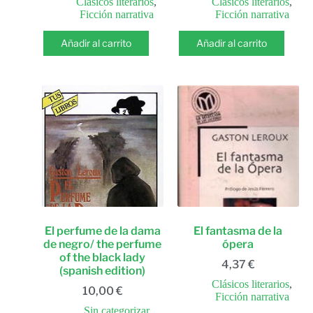
Clásicos literarios
,
Clásicos literarios
,
Ficción narrativa
Ficción narrativa
Añadir al carrito
Añadir al carrito
El perfume de la dama
El fantasma de la
de negro/ the perfume
ópera
of the black lady
4,37
€
(spanish edition)
Clásicos literarios
,
10,00
€
Ficción narrativa
Sin categorizar