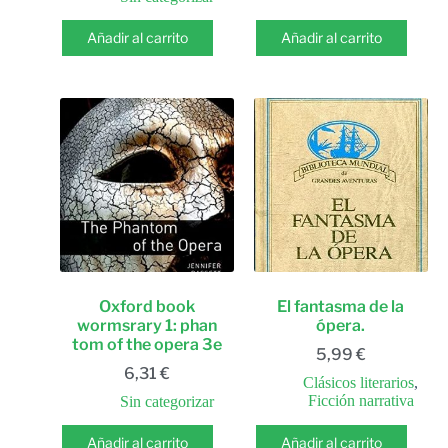
Añadir al carrito
Añadir al carrito
Oxford book
El fantasma de la
wormsrary 1: phan
ópera.
tom of the opera 3e
5,99
€
6,31
€
Clásicos literarios
,
Ficción narrativa
Sin categorizar
Añadir al carrito
Añadir al carrito