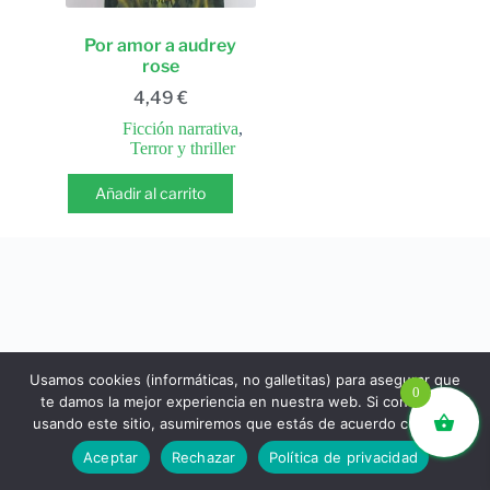
Por amor a audrey
rose
4,49
€
Ficción narrativa
,
Terror y thriller
Añadir al carrito
Usamos cookies (informáticas, no galletitas) para asegurar que
0
te damos la mejor experiencia en nuestra web. Si continúas
usando este sitio, asumiremos que estás de acuerdo con ello.
libros.eco © - Desde Barcelona para el mundo 💚 |
Aceptar
Rechazar
Política de privacidad
Devoluciones y reembolsos
|
Política de Privacidad