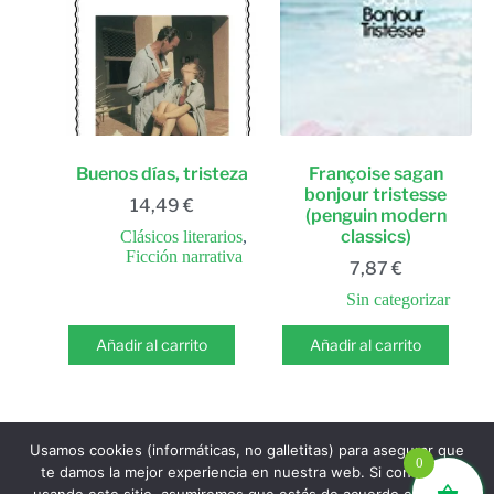
Buenos días, tristeza
Françoise sagan
bonjour tristesse
14,49
€
(penguin modern
classics)
Clásicos literarios
,
Ficción narrativa
7,87
€
Sin categorizar
Añadir al carrito
Añadir al carrito
Usamos cookies (informáticas, no galletitas) para asegurar que
SIGUIENTE
0
te damos la mejor experiencia en nuestra web. Si continúas