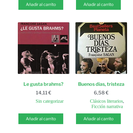
Añadir al carrito
Añadir al carrito
Le gusta brahms?
Buenos días, tristeza
14,11
€
6,58
€
Sin categorizar
Clásicos literarios
,
Ficción narrativa
Añadir al carrito
Añadir al carrito