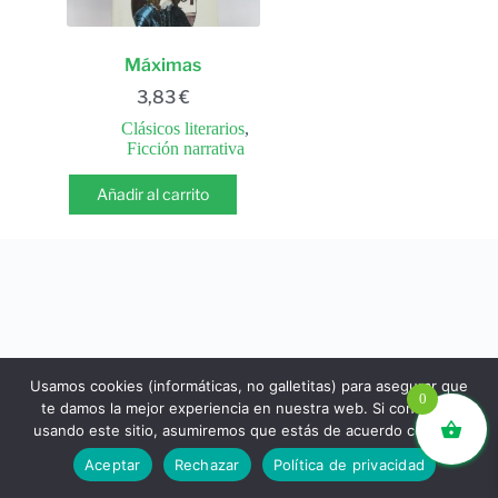
Máximas
3,83
€
Clásicos literarios
,
Ficción narrativa
Añadir al carrito
Usamos cookies (informáticas, no galletitas) para asegurar que
0
te damos la mejor experiencia en nuestra web. Si continúas
usando este sitio, asumiremos que estás de acuerdo con ello.
libros.eco © - Desde Barcelona para el mundo 💚 |
Aceptar
Rechazar
Política de privacidad
Devoluciones y reembolsos
|
Política de Privacidad