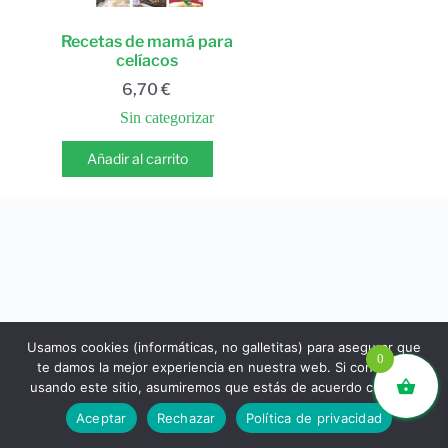
Recetas de mamá para
celíacos
6,70
€
Sin categorizar
Añadir al carrito
Usamos cookies (informáticas, no galletitas) para asegurar que
0
te damos la mejor experiencia en nuestra web. Si continúas
usando este sitio, asumiremos que estás de acuerdo con ello.
libros.eco © - Desde Barcelona para el mundo 💚 |
Aceptar
Rechazar
Política de privacidad
Devoluciones y reembolsos
|
Política de Privacidad