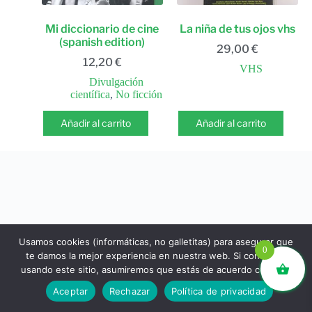
Mi diccionario de cine
La niña de tus ojos vhs
(spanish edition)
29,00
€
12,20
€
VHS
Divulgación
científica
,
No ficción
Añadir al carrito
Añadir al carrito
Usamos cookies (informáticas, no galletitas) para asegurar que
0
te damos la mejor experiencia en nuestra web. Si continúas
usando este sitio, asumiremos que estás de acuerdo con ello.
libros.eco © - Desde Barcelona para el mundo 💚 |
Aceptar
Rechazar
Política de privacidad
Devoluciones y reembolsos
|
Política de Privacidad