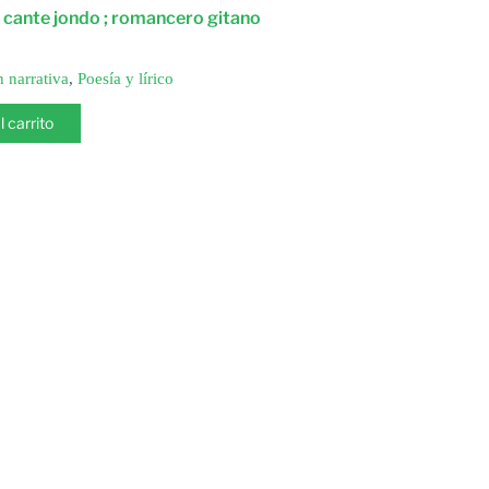
cante jondo ; romancero gitano
n narrativa
,
Poesía y lírico
l carrito