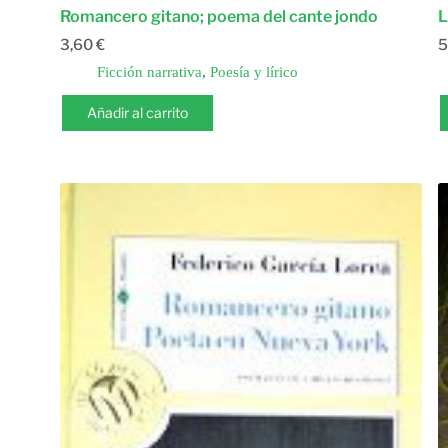
Romancero gitano; poema del cante jondo
L
3,60
€
5
Ficción narrativa
,
Poesía y lírico
Añadir al carrito