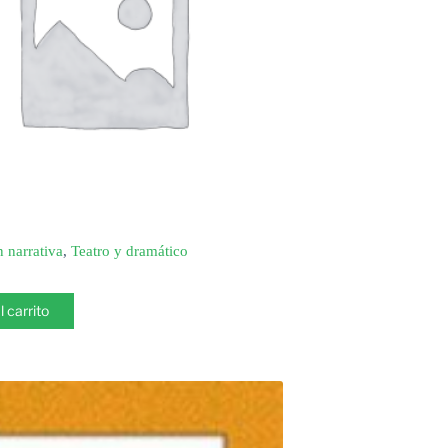
n narrativa
,
Teatro y dramático
l carrito