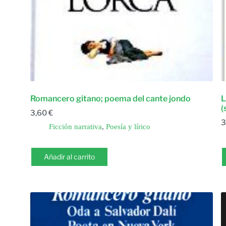
Romancero gitano; poema del cante jondo
L
(
3,60
€
3
Ficción narrativa
,
Poesía y lírico
Añadir al carrito