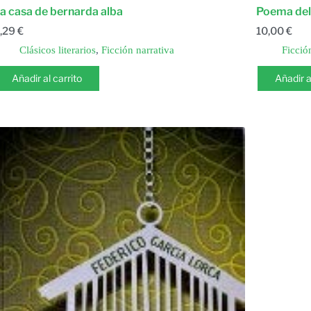
a casa de bernarda alba
Poema del 
,29
€
10,00
€
Clásicos literarios
,
Ficción narrativa
Ficció
Añadir al carrito
Añadir a