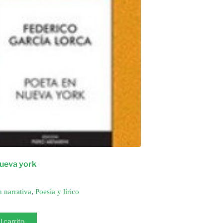
nueva york
n narrativa
,
Poesía y lírico
l carrito