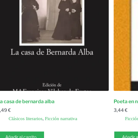
a casa de bernarda alba
Poeta en 
,49
€
3,44
€
Clásicos literarios
,
Ficción narrativa
Ficció
Añadir al carrito
Añadir a