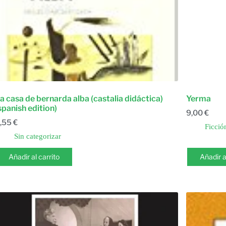
a casa de bernarda alba (castalia didáctica)
Yerma
spanish edition)
9,00
€
,55
€
Ficció
Sin categorizar
Añadir al carrito
Añadir a