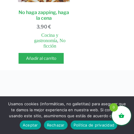
No haga zapping, haga
la cena
3,90
€
Cocina y
gastronomía
,
No
ficción
Añadir al carrito
Usamos cookies (informáticas, no galletitas) para asegurar que
0
te damos la mejor experiencia en nuestra web. Si continúas
usando este sitio, asumiremos que estás de acuerdo con ello.
libros.eco © - Desde Barcelona para el mundo 💚 |
Aceptar
Rechazar
Política de privacidad
Devoluciones y reembolsos
|
Política de Privacidad