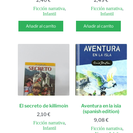
2,40
€
2,49
€
Ficción narrativa
,
Ficción narrativa
,
Infantil
Infantil
Añadir al carrito
Añadir al carrito
El secreto de killimoin
Aventura en la isla
(spanish edition)
2,10
€
9,08
€
Ficción narrativa
,
Infantil
Ficción narrativa
,