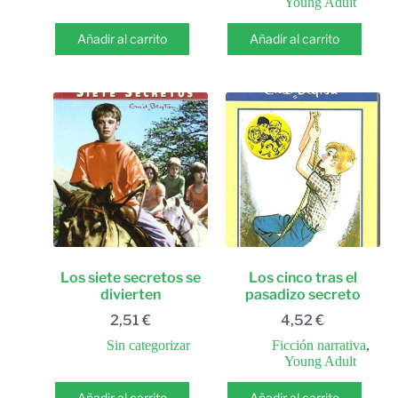
Young Adult
Añadir al carrito
Añadir al carrito
Los siete secretos se
Los cinco tras el
divierten
pasadizo secreto
2,51
€
4,52
€
Sin categorizar
Ficción narrativa
,
Young Adult
Añadir al carrito
Añadir al carrito