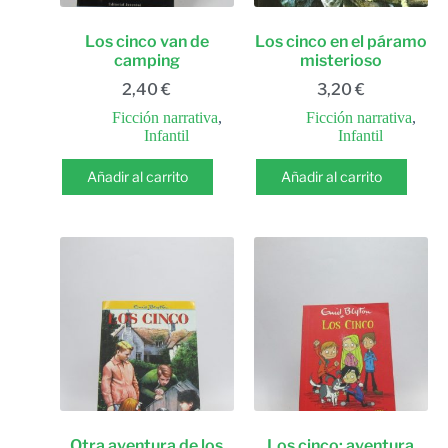
Los cinco van de
Los cinco en el páramo
camping
misterioso
2,40
€
3,20
€
Ficción narrativa
,
Ficción narrativa
,
Infantil
Infantil
Añadir al carrito
Añadir al carrito
Otra aventura de los
Los cinco: aventura