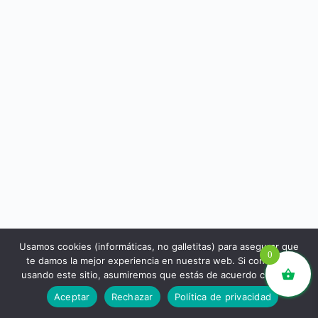
Usamos cookies (informáticas, no galletitas) para asegurar que
0
te damos la mejor experiencia en nuestra web. Si continúas
usando este sitio, asumiremos que estás de acuerdo con ello.
libros.eco © - Desde Barcelona para el mundo 💚 |
Aceptar
Rechazar
Política de privacidad
Devoluciones y reembolsos
|
Política de Privacidad