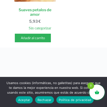
Suaves petalos de
amor
5,93
€
Sin categorizar
Añadir al carrito
Usamos cookies (informáticas, no galletitas) para asegurar que
0
te damos la mejor experiencia en nuestra web. Si continúas
usando este sitio, asumiremos que estás de acuerdo con ello.
libros.eco © - Desde Barcelona para el mundo 💚 |
Aceptar
Rechazar
Política de privacidad
Devoluciones y reembolsos
|
Política de Privacidad