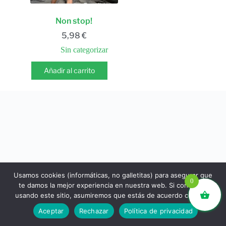
Non stop!
5,98
€
Sin categorizar
Añadir al carrito
Usamos cookies (informáticas, no galletitas) para asegurar que
0
te damos la mejor experiencia en nuestra web. Si continúas
usando este sitio, asumiremos que estás de acuerdo con ello.
libros.eco © - Desde Barcelona para el mundo 💚 |
Aceptar
Rechazar
Política de privacidad
Devoluciones y reembolsos
|
Política de Privacidad