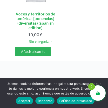
Voces y territorios de
américa: [ponencias]
(diversitas) (spanish
edition)
10,00
€
Sin categorizar
Añadir al carrito
Usamos cookies (informáticas, no galletitas) para asegurar que
0
te damos la mejor experiencia en nuestra web. Si continúas
usando este sitio, asumiremos que estás de acuerdo con ello.
libros.eco © - Desde Barcelona para el mundo 💚 |
Aceptar
Rechazar
Política de privacidad
Devoluciones y reembolsos
|
Política de Privacidad