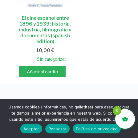
El cine espanol entre
1896 y 1939: historia,
industria, filmografia y
documentos (spanish
edition)
10,00
€
Sin categorizar
Añadir al carrito
Usamos cookies (informáticas, no galletitas) para asegurar que
0
te damos la mejor experiencia en nuestra web. Si continúas
usando este sitio, asumiremos que estás de acuerdo con ello.
libros.eco © - Desde Barcelona para el mundo 💚 |
Aceptar
Rechazar
Política de privacidad
Devoluciones y reembolsos
|
Política de Privacidad