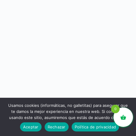
Usamos cookies (informáticas, no galletitas) para asegurar que
0
te damos la mejor experiencia en nuestra web. Si continúas
usando este sitio, asumiremos que estás de acuerdo con ello.
libros.eco © - Desde Barcelona para el mundo 💚 |
Aceptar
Rechazar
Política de privacidad
Devoluciones y reembolsos
|
Política de Privacidad