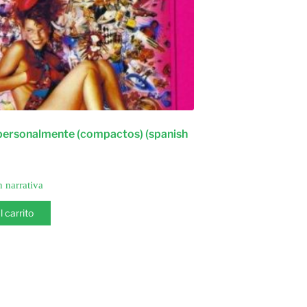
 personalmente (compactos) (spanish
n narrativa
l carrito