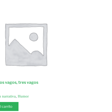
os vagos, tres vagos
n narrativa
,
Humor
l carrito