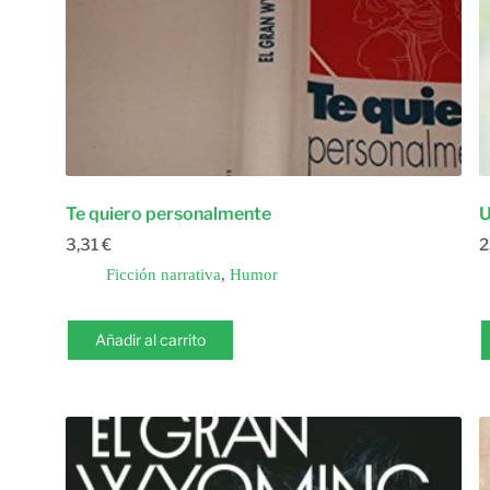
Te quiero personalmente
U
3,31
€
2
Ficción narrativa
,
Humor
Añadir al carrito