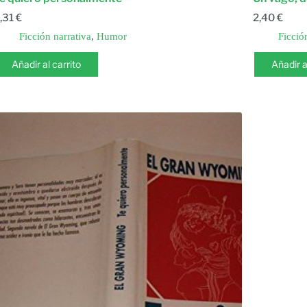
,31
€
2,40
€
Ficción narrativa
,
Humor
Ficció
Añadir al carrito
Añadir a