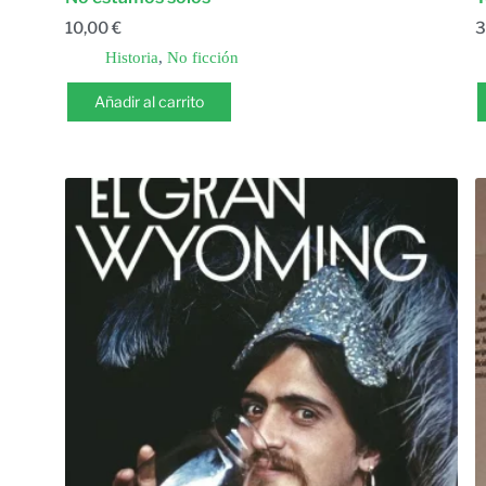
10,00
€
3
Historia
,
No ficción
Añadir al carrito