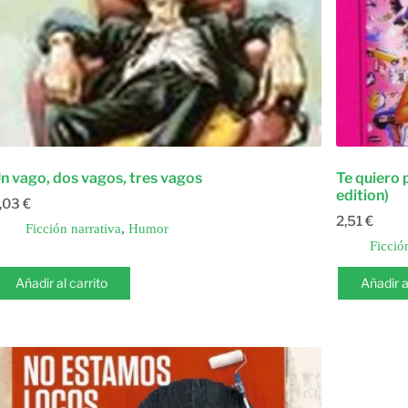
n vago, dos vagos, tres vagos
Te quiero
edition)
,03
€
2,51
€
Ficción narrativa
,
Humor
Ficció
Añadir al carrito
Añadir a