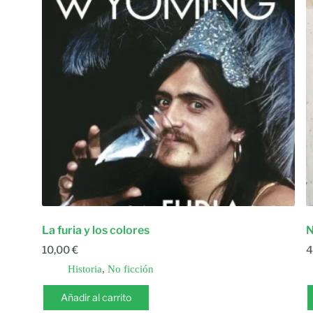
La furia y los colores
N
10,00
€
4
Historia
,
No ficción
Añadir al carrito