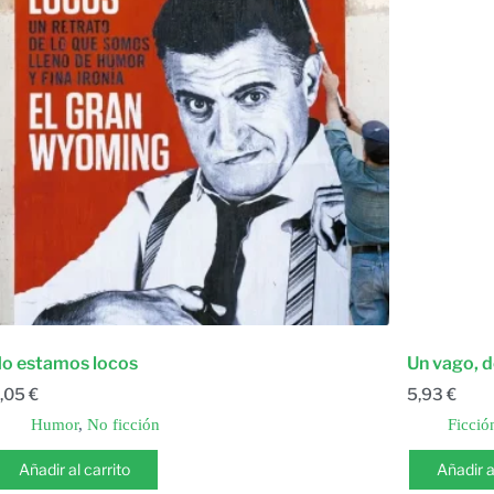
o estamos locos
Un vago, d
,05
€
5,93
€
Humor
,
No ficción
Ficció
Añadir al carrito
Añadir a