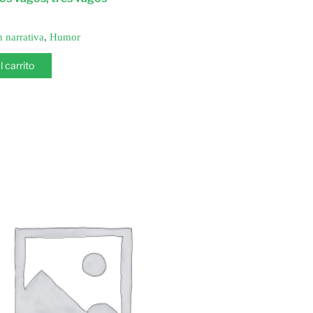
n narrativa
,
Humor
l carrito