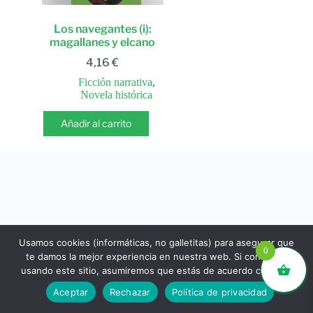
Los navegantes (i):
magallanes y elcano
4,16
€
Ficción narrativa
,
Novela histórica
Añadir al carrito
Usamos cookies (informáticas, no galletitas) para asegurar que
0
te damos la mejor experiencia en nuestra web. Si continúas
usando este sitio, asumiremos que estás de acuerdo con ello.
libros.eco © - Desde Barcelona para el mundo 💚 |
Aceptar
Rechazar
Política de privacidad
Devoluciones y reembolsos
|
Política de Privacidad