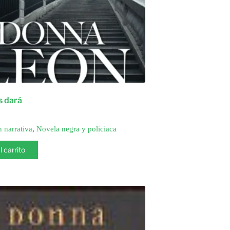
s dará
n narrativa
,
Novela negra y policiaca
l carrito