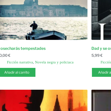
osecharás tempestades
Dad y se o
0,00
€
5,99
€
Ficción narrativa
,
Novela negra y policiaca
Ficció
Añadir al carrito
Añadir a