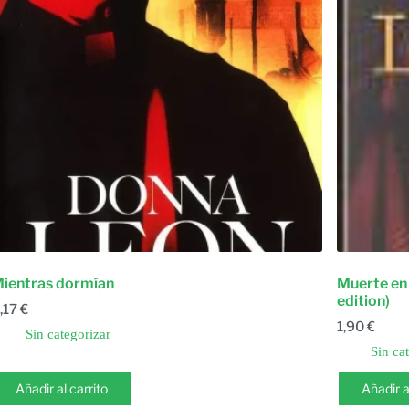
ientras dormían
Muerte en l
edition)
,17
€
1,90
€
Sin categorizar
Sin ca
Añadir al carrito
Añadir a