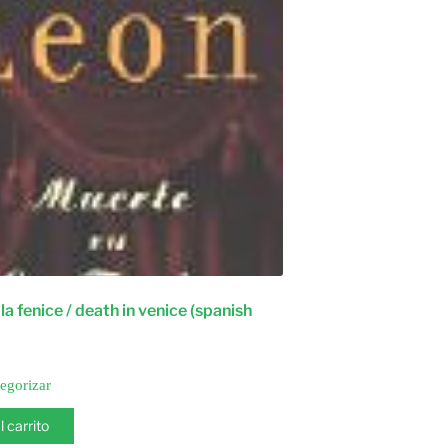
a fenice / death in venice (spanish
tegorizar
l carrito