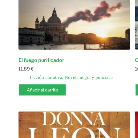
El fuego purificador
C
11,89
€
1
Ficción narrativa
,
Novela negra y policiaca
Añadir al carrito