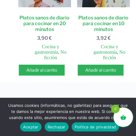
Platos sanos de diario
Platos sanos de diario
para cocinar en 20
para cocinar en 10
minutos
minutos
3,90
€
3,92
€
Cocina y
Cocina y
gastronomía
,
No
gastronomía
,
No
ficción
ficción
Añadir al carrito
Añadir al carrito
Usamos cookies (informáticas, no galletitas) para asegurar que
0
te damos la mejor experiencia en nuestra web. Si continúas
usando este sitio, asumiremos que estás de acuerdo con ello.
libros.eco © - Desde Barcelona para el mundo 💚 |
Aceptar
Rechazar
Política de privacidad
Devoluciones y reembolsos
|
Política de Privacidad