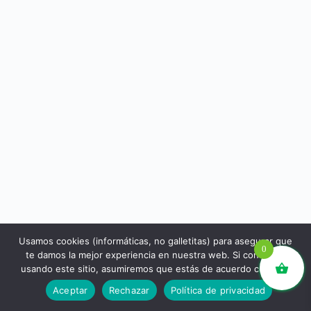
Usamos cookies (informáticas, no galletitas) para asegurar que
0
te damos la mejor experiencia en nuestra web. Si continúas
usando este sitio, asumiremos que estás de acuerdo con ello.
libros.eco © - Desde Barcelona para el mundo 💚 |
Aceptar
Rechazar
Política de privacidad
Devoluciones y reembolsos
|
Política de Privacidad