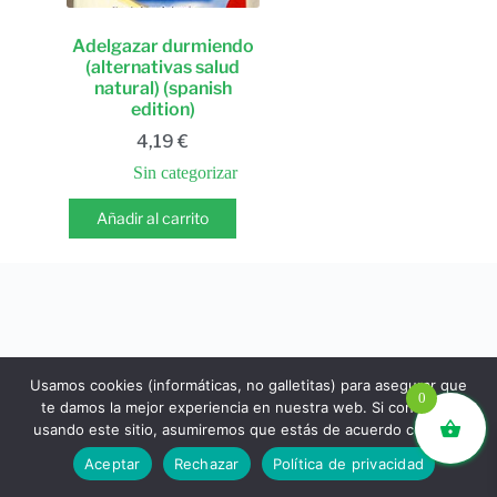
Adelgazar durmiendo
(alternativas salud
natural) (spanish
edition)
4,19
€
Sin categorizar
Añadir al carrito
Usamos cookies (informáticas, no galletitas) para asegurar que
0
te damos la mejor experiencia en nuestra web. Si continúas
usando este sitio, asumiremos que estás de acuerdo con ello.
libros.eco © - Desde Barcelona para el mundo 💚 |
Aceptar
Rechazar
Política de privacidad
Devoluciones y reembolsos
|
Política de Privacidad