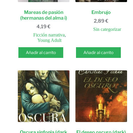
Mareas de pasión
Embrujo
(hermanas del alma i)
2,89
€
4,19
€
Sin categorizar
Ficción narrativa
,
Young Adult
Añadir al carrito
Añadir al carrito
Oscura sinfonia (dark
El deseo oscuro (dark)