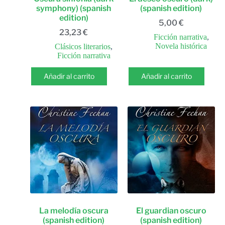
symphony) (spanish
(spanish edition)
edition)
5,00
€
23,23
€
Ficción narrativa
,
Novela histórica
Clásicos literarios
,
Ficción narrativa
Añadir al carrito
Añadir al carrito
La melodía oscura
El guardian oscuro
(spanish edition)
(spanish edition)