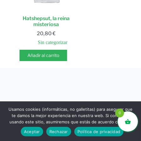
Hatshepsut, la reina
misteriosa
20,80
€
Sin categorizar
Añadir al carrito
Usamos cookies (informáticas, no galletitas) para asegurar que
0
te damos la mejor experiencia en nuestra web. Si continúas
usando este sitio, asumiremos que estás de acuerdo con ello.
libros.eco © - Desde Barcelona para el mundo 💚 |
Aceptar
Rechazar
Política de privacidad
Devoluciones y reembolsos
|
Política de Privacidad