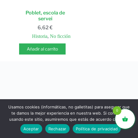
Poblet, escola de
servei
6,62
€
Historia
,
No ficción
Añadir al carrito
Usamos cookies (informáticas, no galletitas) para asegurar que
0
te damos la mejor experiencia en nuestra web. Si continúas
usando este sitio, asumiremos que estás de acuerdo con ello.
libros.eco © - Desde Barcelona para el mundo 💚 |
Aceptar
Rechazar
Política de privacidad
Devoluciones y reembolsos
|
Política de Privacidad