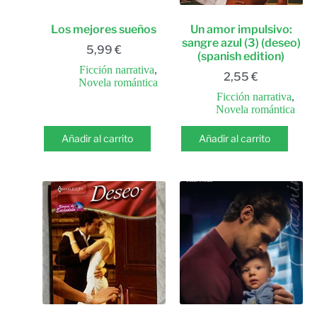
Los mejores sueños
Un amor impulsivo:
sangre azul (3) (deseo)
5,99
€
(spanish edition)
Ficción narrativa
,
2,55
€
Novela romántica
Ficción narrativa
,
Novela romántica
Añadir al carrito
Añadir al carrito