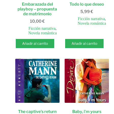
Embarazada del
Todo lo que deseo
playboy – propuesta
5,99
€
de matrimonio
Ficción narrativa
,
10,00
€
Novela romántica
Ficción narrativa
,
Novela romántica
Añadir al carrito
Añadir al carrito
The captive’s return
Baby, i’m yours