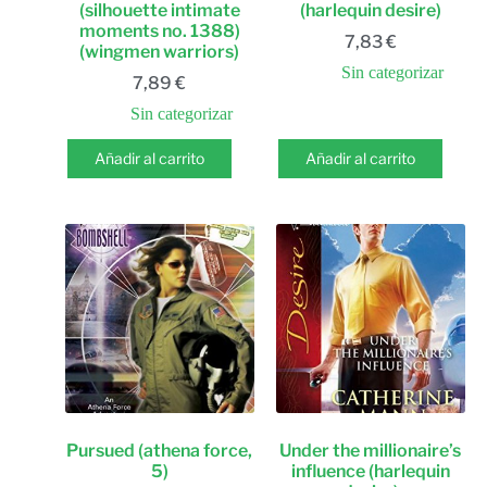
(silhouette intimate
(harlequin desire)
moments no. 1388)
7,83
€
(wingmen warriors)
Sin categorizar
7,89
€
Sin categorizar
Añadir al carrito
Añadir al carrito
Pursued (athena force,
Under the millionaire’s
5)
influence (harlequin