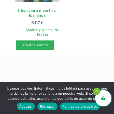
Ideas para divertir a
los niños
3,07
€
Madres y padres
,
No
ficción
Añadir al carrito
Usamos cookies (informáticas, no galletitas) para asegurar que
0
te damos la mejor experiencia en nuestra web. Si continúas
usando este sitio, asumiremos que estás de acuerdo con ello.
libros.eco © - Desde Barcelona para el mundo 💚 |
Aceptar
Rechazar
Política de privacidad
Devoluciones y reembolsos
|
Política de Privacidad