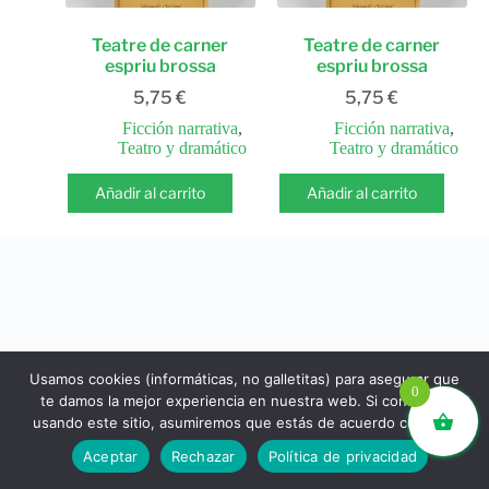
Teatre de carner
Teatre de carner
espriu brossa
espriu brossa
5,75
€
5,75
€
Ficción narrativa
,
Ficción narrativa
,
Teatro y dramático
Teatro y dramático
Añadir al carrito
Añadir al carrito
Usamos cookies (informáticas, no galletitas) para asegurar que
0
te damos la mejor experiencia en nuestra web. Si continúas
usando este sitio, asumiremos que estás de acuerdo con ello.
libros.eco © - Desde Barcelona para el mundo 💚 |
Aceptar
Rechazar
Política de privacidad
Devoluciones y reembolsos
|
Política de Privacidad