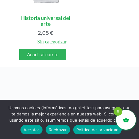
Historia universal del
arte
2,05
€
Sin categorizar
Añadir al carrito
Usamos cookies (informáticas, no galletitas) para asegurar que
0
te damos la mejor experiencia en nuestra web. Si continúas
usando este sitio, asumiremos que estás de acuerdo con ello.
libros.eco © - Desde Barcelona para el mundo 💚 |
Aceptar
Rechazar
Política de privacidad
Devoluciones y reembolsos
|
Política de Privacidad