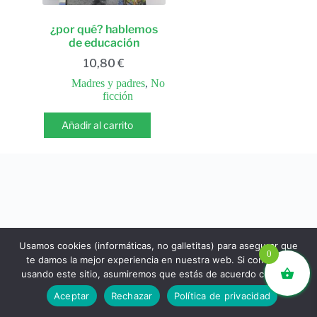
¿por qué? hablemos
de educación
10,80
€
Madres y padres
,
No
ficción
Añadir al carrito
Usamos cookies (informáticas, no galletitas) para asegurar que
0
te damos la mejor experiencia en nuestra web. Si continúas
usando este sitio, asumiremos que estás de acuerdo con ello.
libros.eco © - Desde Barcelona para el mundo 💚 |
Aceptar
Rechazar
Política de privacidad
Devoluciones y reembolsos
|
Política de Privacidad