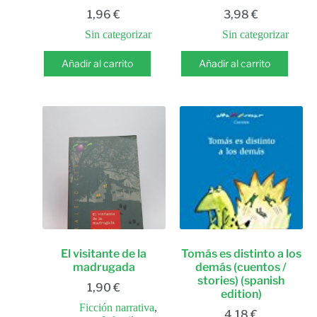
1,96
€
3,98
€
Sin categorizar
Sin categorizar
Añadir al carrito
Añadir al carrito
El visitante de la
Tomás es distinto a los
madrugada
demás (cuentos /
stories) (spanish
1,90
€
edition)
Ficción narrativa
,
4,18
€