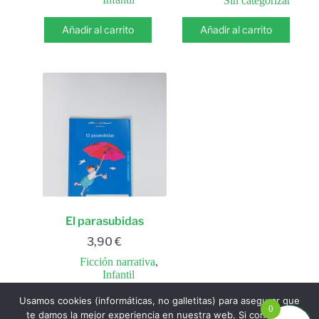
Sin categorizar
Añadir al carrito
Añadir al carrito
El parasubidas
3,90
€
Ficción narrativa
,
Infantil
Usamos cookies (informáticas, no galletitas) para asegurar que
Añadir al carrito
0
te damos la mejor experiencia en nuestra web. Si continúas