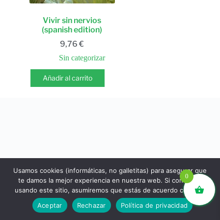
Vivir sin nervios
(spanish edition)
9,76
€
Sin categorizar
Añadir al carrito
Usamos cookies (informáticas, no galletitas) para asegurar que
0
te damos la mejor experiencia en nuestra web. Si continúas
usando este sitio, asumiremos que estás de acuerdo con ello.
libros.eco © - Desde Barcelona para el mundo 💚 |
Aceptar
Rechazar
Política de privacidad
Devoluciones y reembolsos
|
Política de Privacidad